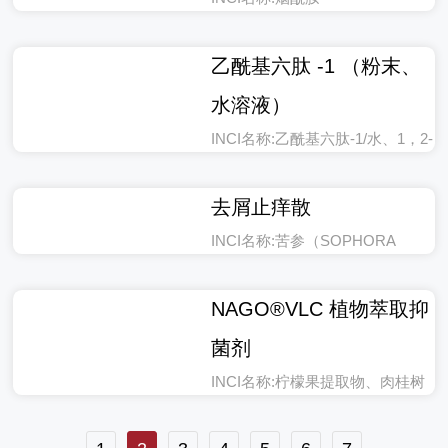
INCI名称:烟酰胺
乙酰基六肽 -1 （粉末、
水溶液）
INCI名称:乙酰基六肽-1/水、1，2-
已二醇、 1，2-戊二醇、乙酰基六
肽-1
去屑止痒散
INCI名称:苦参（SOPHORA
ANGUSTIFOLIA）根提取物、黄
檗（PHELLODENDRON
NAGO®VLC 植物萃取抑
AMURENSE）树皮提取物、侧柏
菌剂
（PLATYCLADUS
ORIENTALIS）叶提取物、芍药
INCI名称:柠檬果提取物、肉桂树
（PAEONIA ALBIFLORA）根提
皮提取物、大豆籽提取物、丁二
取物、薄荷（MENTHA