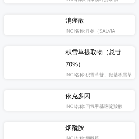
INCI名称:油橄榄叶提取物
消痤散
INCI名称:丹参（SALVIA
MILTIORRHIZA）提取物、苦参
（SOPHORA ANGUSTIFOLIA）
积雪草提取物（总苷
根提取物、忍冬（LOUICERA
70%）
JAPONICA）花提取物、菊
（CHRYSANTHEMUM
INCI名称:积雪草苷、羟基积雪草
MORIFOLIUM）花提取物、碱地
甙、积雪草提取物
蒲公英（TARAXACUM
依克多因
SINICUM）提取物、射干
（BELAMCANDA CHINENSIS）
INCI名称:四氢甲基嘧啶羧酸
根提取物、薄荷（MENTHA
HAPLOCALYX）提取物
烟酰胺