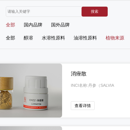
全部
国内品牌
国外品牌
全部
醇溶
水溶性原料
油溶性原料
植物来源
消痤散
INCI名称:丹参（SALVIA
MILTIORRHIZA）提取物、
苦参（SOPHORA
查看详情
ANGUSTIFOLIA）根提取
物、忍冬（LOUICERA
JAPONICA）花提取物、菊