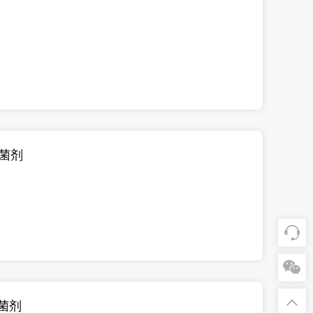
抑菌剂
抑菌剂