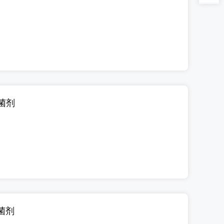
抑菌剂
菌剂